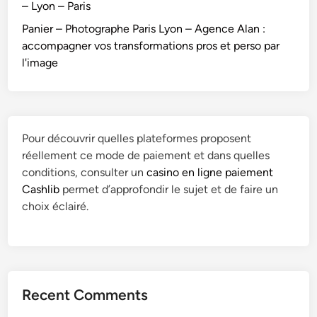
– Lyon – Paris
e
A
Panier – Photographe Paris Lyon – Agence Alan :
l
accompagner vos transformations pros et perso par
a
l'image
n
:
a
c
Pour découvrir quelles plateformes proposent
c
réellement ce mode de paiement et dans quelles
o
conditions, consulter un
casino en ligne paiement
m
Cashlib
permet d’approfondir le sujet et de faire un
p
choix éclairé.
a
g
n
e
r
Recent Comments
v
o