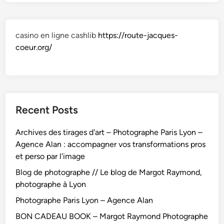
a
p
h
casino en ligne cashlib
https://route-jacques-
e
coeur.org/
P
a
r
i
s
Recent Posts
L
y
Archives des tirages d'art – Photographe Paris Lyon –
o
Agence Alan : accompagner vos transformations pros
n
et perso par l'image
–
A
Blog de photographe // Le blog de Margot Raymond,
g
photographe à Lyon
e
Photographe Paris Lyon – Agence Alan
n
BON CADEAU BOOK – Margot Raymond Photographe
c