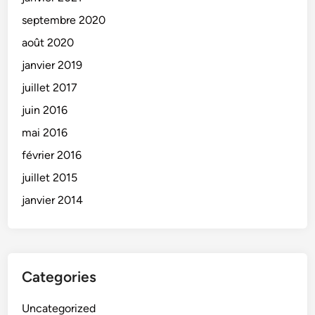
o
s
septembre 2020
e
août 2020
t
janvier 2019
p
e
juillet 2017
r
juin 2016
s
mai 2016
o
p
février 2016
a
juillet 2015
r
janvier 2014
l
'
i
m
a
Categories
g
e
Uncategorized