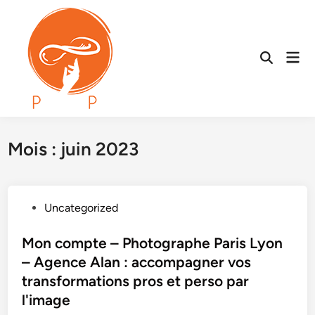
Skip
to
content
Mai
Open
Men
Search
Mois :
juin 2023
P
Uncategorized
o
s
Mon compte – Photographe Paris Lyon
t
– Agence Alan : accompagner vos
e
transformations pros et perso par
d
l'image
i