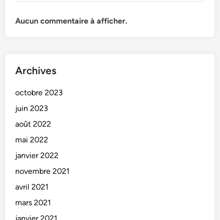
s
t
Aucun commentaire à afficher.
r
a
n
s
Archives
f
o
octobre 2023
r
juin 2023
m
août 2022
a
t
mai 2022
i
janvier 2022
o
novembre 2021
n
s
avril 2021
p
mars 2021
r
janvier 2021