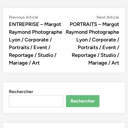
Navigation
Previous
Nex
Previous Article
Next Article
article:
artic
ENTREPRISE – Margot
PORTRAITS – Margot
de
Raymond Photographe
Raymond Photographe
l’article
Lyon / Corporate /
Lyon / Corporate /
Portraits / Event /
Portraits / Event /
Reportage / Studio /
Reportage / Studio /
Mariage / Art
Mariage / Art
Rechercher
Rechercher