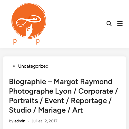
Skip
to
content
Mai
Open
Men
Search
Posted
Uncategorized
in
Biographie – Margot Raymond
Photographe Lyon / Corporate /
Portraits / Event / Reportage /
Studio / Mariage / Art
by
admin
•
juillet 12, 2017