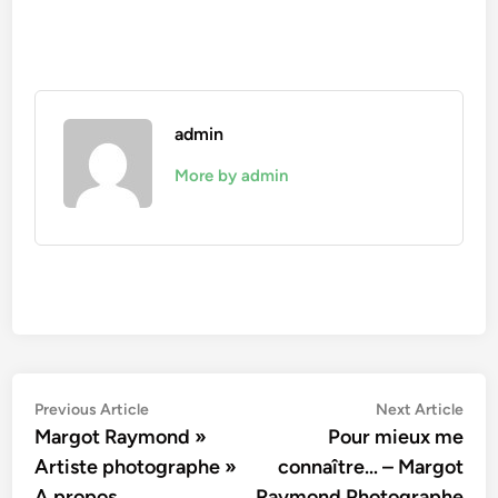
admin
More by admin
Navigation
Previous
Nex
Previous Article
Next Article
article:
artic
Margot Raymond »
Pour mieux me
de
Artiste photographe »
connaître… – Margot
l’article
A propos
Raymond Photographe