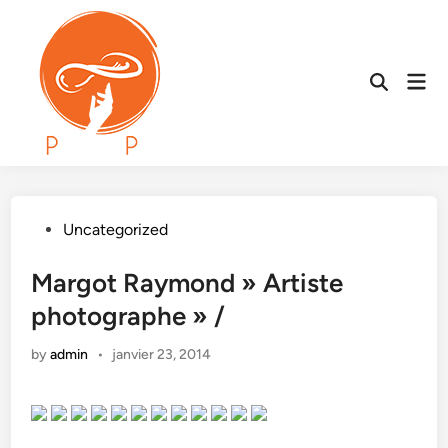
Skip
to
content
Mai
Open
Men
Search
Posted
Uncategorized
in
Margot Raymond » Artiste
photographe » /
by
admin
•
janvier 23, 2014