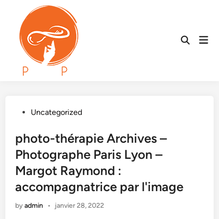
Skip
to
content
Mai
Open
Men
Search
Posted
Uncategorized
in
photo-thérapie Archives –
Photographe Paris Lyon –
Margot Raymond :
accompagnatrice par l'image
by
admin
•
janvier 28, 2022