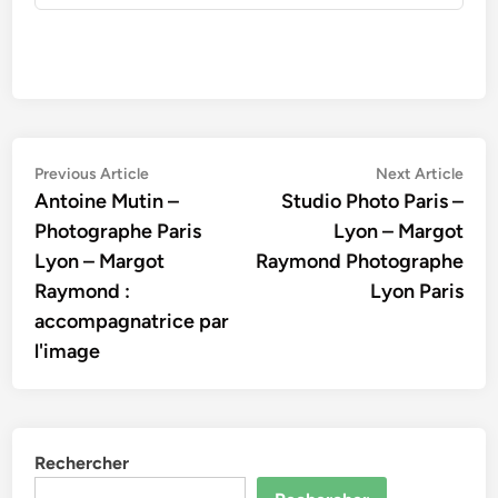
Navigation
Previous
Nex
Previous Article
Next Article
article:
artic
Antoine Mutin –
Studio Photo Paris –
de
Photographe Paris
Lyon – Margot
l’article
Lyon – Margot
Raymond Photographe
Raymond :
Lyon Paris
accompagnatrice par
l'image
Rechercher