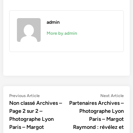
admin
More by admin
Navigation
Previous
Nex
Previous Article
Next Article
article:
artic
Non classé Archives –
Partenaires Archives –
de
Page 2 sur 2 –
Photographe Lyon
l’article
Photographe Lyon
Paris – Margot
Paris – Margot
Raymond : révélez et