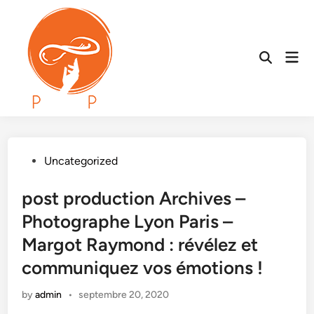
Skip
to
content
Mai
Open
Men
Search
Posted
Uncategorized
in
post production Archives –
Photographe Lyon Paris –
Margot Raymond : révélez et
communiquez vos émotions !
by
admin
•
septembre 20, 2020