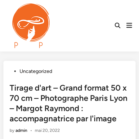
Skip
to
content
Mai
Open
Men
Search
Posted
Uncategorized
in
Tirage d'art – Grand format 50 x
70 cm – Photographe Paris Lyon
– Margot Raymond :
accompagnatrice par l'image
by
admin
•
mai 20, 2022