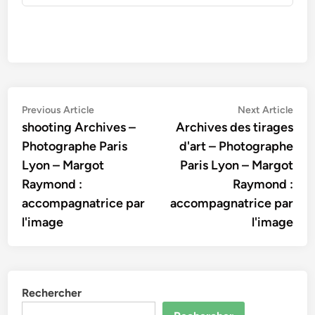
Navigation
Previous
Nex
Previous Article
Next Article
article:
artic
shooting Archives –
Archives des tirages
de
Photographe Paris
d'art – Photographe
l’article
Lyon – Margot
Paris Lyon – Margot
Raymond :
Raymond :
accompagnatrice par
accompagnatrice par
l'image
l'image
Rechercher