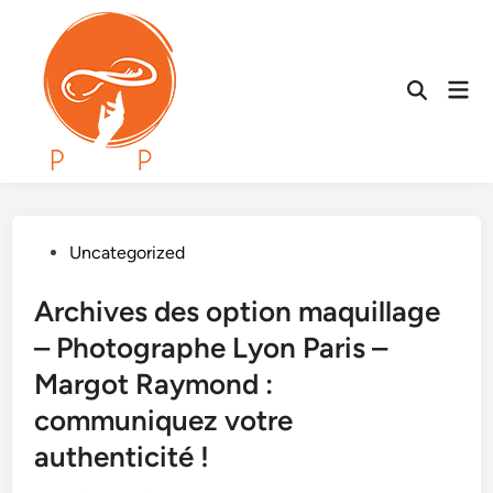
Skip
to
content
Mai
Open
Men
Search
Posted
Uncategorized
in
Archives des option maquillage
– Photographe Lyon Paris –
Margot Raymond :
communiquez votre
authenticité !