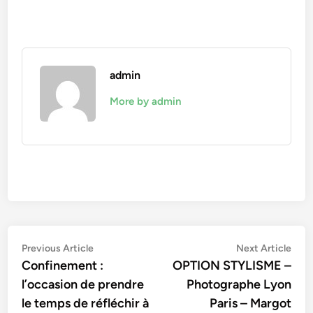
admin
More by admin
Navigation
Previous
Nex
Previous Article
Next Article
article:
artic
Confinement :
OPTION STYLISME –
de
l’occasion de prendre
Photographe Lyon
l’article
le temps de réfléchir à
Paris – Margot