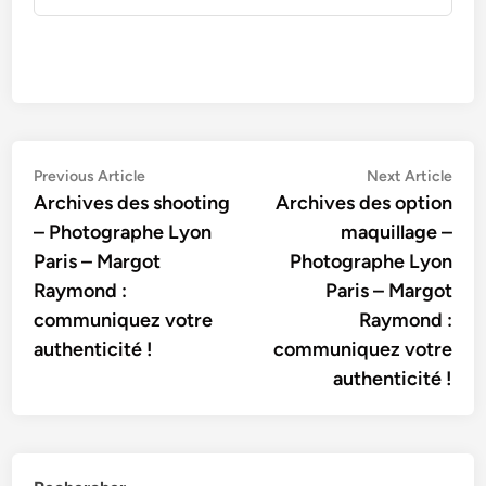
Navigation
Previous
Nex
Previous Article
Next Article
article:
artic
Archives des shooting
Archives des option
de
– Photographe Lyon
maquillage –
l’article
Paris – Margot
Photographe Lyon
Raymond :
Paris – Margot
communiquez votre
Raymond :
authenticité !
communiquez votre
authenticité !