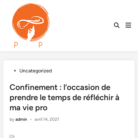
Skip
to
content
Mai
Open
Men
Search
Posted
Uncategorized
in
Confinement : l’occasion de
prendre le temps de réfléchir à
ma vie pro
by
admin
•
avril 14, 2021