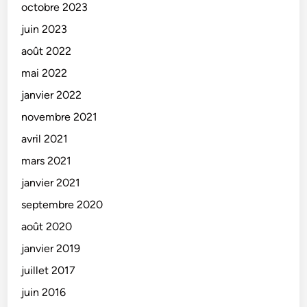
a
v
e
octobre 2023
i
é
juin 2023
t
n
août 2022
s
e
/
m
mai 2022
É
e
janvier 2022
v
n
novembre 2021
é
t
n
s
avril 2021
e
/
mars 2021
m
R
janvier 2021
e
e
n
p
septembre 2020
t
o
août 2020
s
r
janvier 2019
/
t
R
a
juillet 2017
e
g
juin 2016
p
e