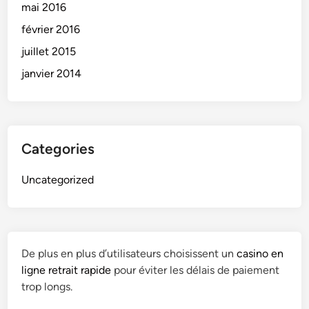
mai 2016
o
/
r
M
février 2016
t
a
juillet 2015
a
r
janvier 2014
g
i
e
a
/
g
M
e
a
Categories
r
i
Uncategorized
a
g
e
De plus en plus d’utilisateurs choisissent un
casino en
ligne retrait rapide
pour éviter les délais de paiement
trop longs.