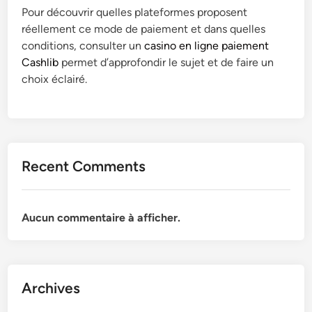
r
t
Pour découvrir quelles plateformes proposent
n
e
s
réellement ce mode de paiement et dans quelles
/
p
/
conditions, consulter un
casino en ligne paiement
E
r
R
Cashlib
permet d’approfondir le sujet et de faire un
n
i
e
choix éclairé.
t
s
p
r
e
o
e
/
r
p
P
t
r
o
a
Recent Comments
i
r
g
s
t
e
e
r
/
/
Aucun commentaire à afficher.
a
M
P
i
a
o
t
r
r
s
i
t
/
a
Archives
r
É
g