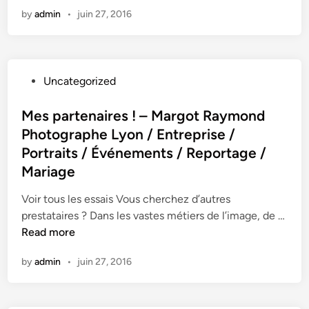
o
r
by
admin
•
juin 27, 2016
t
g
o
o
g
t
r
R
P
Uncategorized
a
a
o
p
y
s
Mes partenaires ! – Margot Raymond
h
m
t
Photographe Lyon / Entreprise /
i
o
e
e
n
Portraits / Événements / Reportage /
d
r
d
Mariage
i
l
P
n
Voir tous les essais Vous cherchez d’autres
'
h
prestataires ? Dans les vastes métiers de l’image, de …
e
o
M
Read more
n
t
e
t
o
by
admin
•
juin 27, 2016
s
r
g
p
e
r
a
p
a