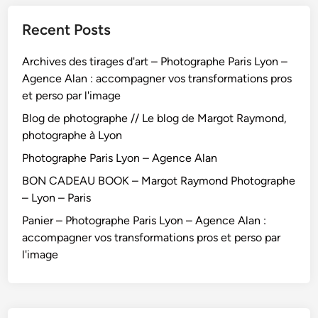
y
h
P
Recent Posts
m
o
o
o
t
r
Archives des tirages d'art – Photographe Paris Lyon –
n
o
t
Agence Alan : accompagner vos transformations pros
d
g
r
et perso par l'image
P
r
a
h
a
i
Blog de photographe // Le blog de Margot Raymond,
o
p
t
photographe à Lyon
t
h
s
Photographe Paris Lyon – Agence Alan
o
e
/
BON CADEAU BOOK – Margot Raymond Photographe
g
L
É
– Lyon – Paris
r
y
v
a
o
é
Panier – Photographe Paris Lyon – Agence Alan :
p
n
n
accompagner vos transformations pros et perso par
h
/
e
l'image
e
E
m
L
n
e
y
t
n
o