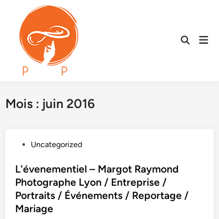
Skip
to
content
Mai
Open
Men
Search
Mois :
juin 2016
P
Uncategorized
o
s
L'évenementiel – Margot Raymond
t
Photographe Lyon / Entreprise /
e
Portraits / Événements / Reportage /
d
Mariage
i