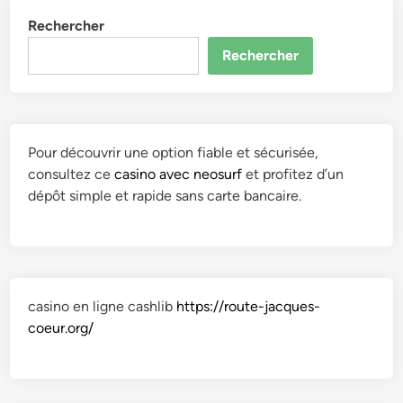
r
r
p
Rechercher
t
i
h
e
s
e
Rechercher
n
e
L
a
–
y
i
M
o
r
a
n
Pour découvrir une option fiable et sécurisée,
e
r
/
consultez ce
casino avec neosurf
et profitez d’un
s
g
E
dépôt simple et rapide sans carte bancaire.
!
o
n
–
t
t
M
R
r
a
a
e
r
y
p
casino en ligne cashlib
https://route-jacques-
g
m
r
coeur.org/
o
o
i
t
n
s
R
d
e
a
P
/