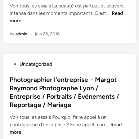
n
Voir tous les essais La beauté est partout et souvent
L
intense dans les moments importants. C’est …
Read
'
more
é
by
admin
•
juin 28, 2016
v
e
n
e
P
Uncategorized
m
o
e
s
Photographier l'entreprise – Margot
n
t
Raymond Photographe Lyon /
t
e
i
Entreprise / Portraits / Événements /
d
e
Reportage / Mariage
i
l
n
Voir tous les essais Pourquoi faire appel à un
–
P
photographe d’entreprise ? Faire appel à un …
Read
M
h
more
a