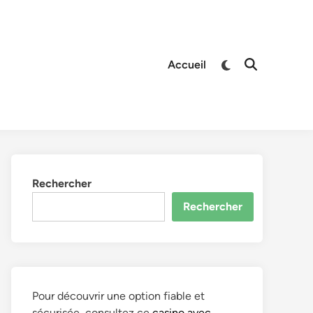
Switch
Accueil
Open
to
Search
dark
mode
Rechercher
Rechercher
Pour découvrir une option fiable et
sécurisée, consultez ce
casino avec