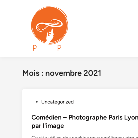
Skip
to
content
Mois :
novembre 2021
P
Uncategorized
o
s
Comédien – Photographe Paris Lyo
t
par l'image
e
Ce site utilise des cookies pour améliorer votre 