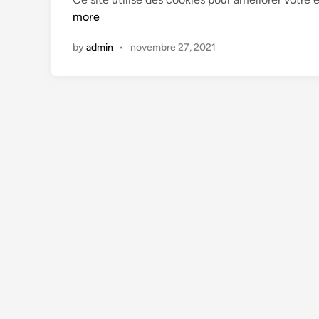
d
more
i
n
by
admin
•
novembre 27, 2021