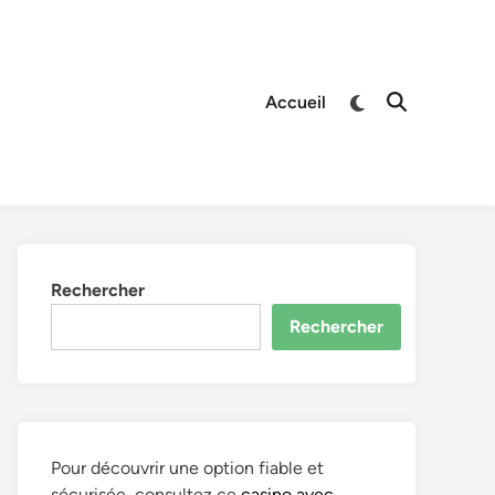
Switch
Accueil
Open
to
Search
dark
mode
Rechercher
Rechercher
Pour découvrir une option fiable et
sécurisée, consultez ce
casino avec