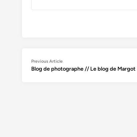
Navigation
Previous
Previous Article
article:
Blog de photographe // Le blog de Margo
de
l’article