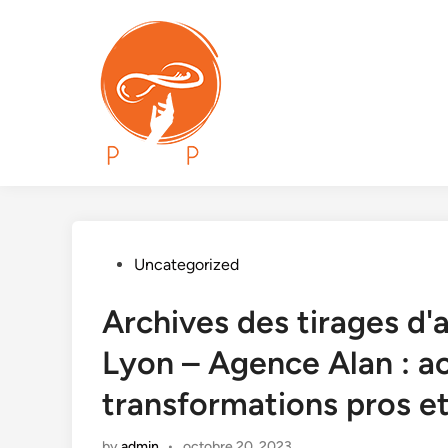
Skip
to
content
Posted
Uncategorized
in
Archives des tirages d'
Lyon – Agence Alan : 
transformations pros et
by
admin
•
octobre 20, 2023